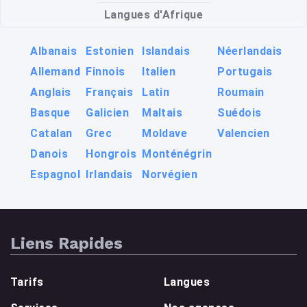
Langues d'Afrique
Albanais
Estonien
Islandais
Néerlandais
Allemand
Finnois
Italien
Portugais
Anglais
Français
Latin
Roumain
Basque
Galicien
Maltais
Suédois
Catalan
Grec
Moldave
Valencien
Danois
Hongrois
Monténégrin
Espagnol
Irlandais
Norvégien
Liens Rapides
Tarifs
Langues